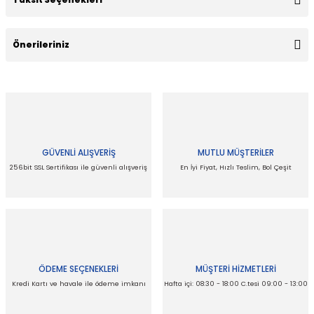
Bu ürüne ilk yorumu siz yapın!
Önerileriniz
Yorum Yaz
Bu ürünün fiyat bilgisi, resim, ürün açıklamalarında ve diğer
konularda yetersiz gördüğünüz noktaları öneri formunu
kullanarak tarafımıza iletebilirsiniz.
Görüş ve önerileriniz için teşekkür ederiz.
GÜVENLİ ALIŞVERİŞ
MUTLU MÜŞTERİLER
Ürün resmi kalitesiz, bozuk veya görüntülenemiyor.
256bit SSL Sertifikası ile güvenli alışveriş
En İyi Fiyat, Hızlı Teslim, Bol Çeşit
Ürün açıklamasında eksik bilgiler bulunuyor.
Ürün bilgilerinde hatalar bulunuyor.
Ürün fiyatı diğer sitelerden daha pahalı.
Bu ürüne benzer farklı alternatifler olmalı.
ÖDEME SEÇENEKLERİ
MÜŞTERİ HİZMETLERİ
Kredi Kartı ve havale ile ödeme imkanı
Hafta içi: 08:30 - 18:00 C.tesi 09:00 - 13:00