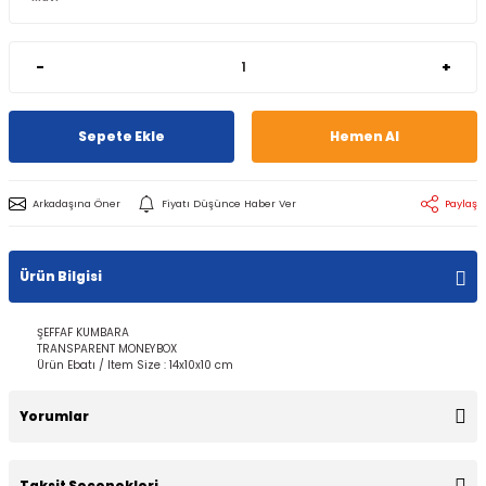
-
+
Sepete Ekle
Hemen Al
Arkadaşına Öner
Fiyatı Düşünce Haber Ver
Paylaş
Ürün Bilgisi
ŞEFFAF KUMBARA
TRANSPARENT MONEYBOX
Ürün Ebatı / Item Size : 14x10x10 cm
Yorumlar
Taksit Seçenekleri