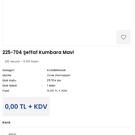
225-704 Şeffaf Kumbara Mavi
(0) Yorum - 0.00 Puan
Kategori
KUMBARALAR
Marka
Zirve Promosyon
Stok Kodu
25704 Mv
Stok Adedi
1 Adet
Fiyat
0,00 TL + KDV
0,00 TL + KDV
Renk