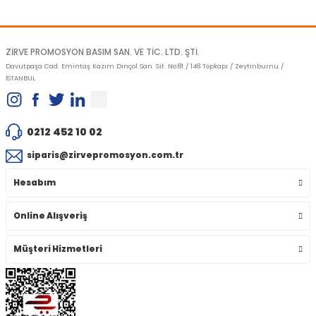
Gönder
ZİRVE PROMOSYON BASIM SAN. VE TİC. LTD. ŞTİ.
Davutpaşa Cad. Emintaş Kazım Dinçol San. Sit. No:81 / 148 Topkapı / Zeytinburnu /
İSTANBUL
0212 452 10 02
siparis@zirvepromosyon.com.tr
Hesabım
Online Alışveriş
Müşteri Hizmetleri