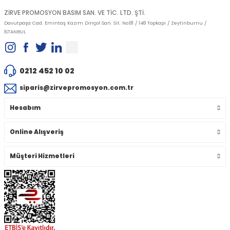
ZİRVE PROMOSYON BASIM SAN. VE TİC. LTD. ŞTİ.
Davutpaşa Cad. Emintaş Kazım Dinçol San. Sit. No:81 / 148 Topkapı / Zeytinburnu /
İSTANBUL
0212 452 10 02
siparis@zirvepromosyon.com.tr
Hesabım
Online Alışveriş
Müşteri Hizmetleri