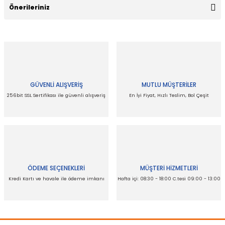
Önerileriniz
Yorum Yaz
Bu ürünün fiyat bilgisi, resim, ürün açıklamalarında ve diğer
konularda yetersiz gördüğünüz noktaları öneri formunu
kullanarak tarafımıza iletebilirsiniz.
Görüş ve önerileriniz için teşekkür ederiz.
GÜVENLİ ALIŞVERİŞ
MUTLU MÜŞTERİLER
Ürün resmi kalitesiz, bozuk veya görüntülenemiyor.
256bit SSL Sertifikası ile güvenli alışveriş
En İyi Fiyat, Hızlı Teslim, Bol Çeşit
Ürün açıklamasında eksik bilgiler bulunuyor.
Ürün bilgilerinde hatalar bulunuyor.
Ürün fiyatı diğer sitelerden daha pahalı.
Bu ürüne benzer farklı alternatifler olmalı.
ÖDEME SEÇENEKLERİ
MÜŞTERİ HİZMETLERİ
Kredi Kartı ve havale ile ödeme imkanı
Hafta içi: 08:30 - 18:00 C.tesi 09:00 - 13:00
Gönder