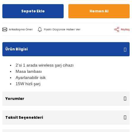
Sepete Ekle
Hemen Al
Arkadaşına Öner
Fiyatı Düşünce Haber Ver
Paylaş
Ürün Bilgisi
2’si 1 arada wireless şarj cihazı
Masa lambası
Ayarlanabilir isik
15W hizli şarj
Yorumlar
Taksit Seçenekleri
Bu ürüne ilk yorumu siz yapın!