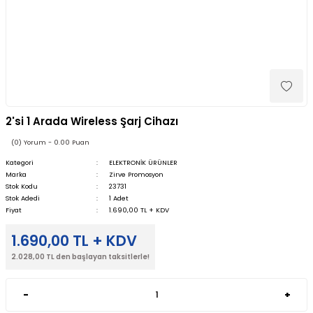
2'si 1 Arada Wireless Şarj Cihazı
(0) Yorum - 0.00 Puan
Kategori
ELEKTRONİK ÜRÜNLER
Marka
Zirve Promosyon
Stok Kodu
23731
Stok Adedi
1 Adet
Fiyat
1.690,00 TL + KDV
1.690,00 TL + KDV
2.028,00 TL den başlayan taksitlerle!
-
+