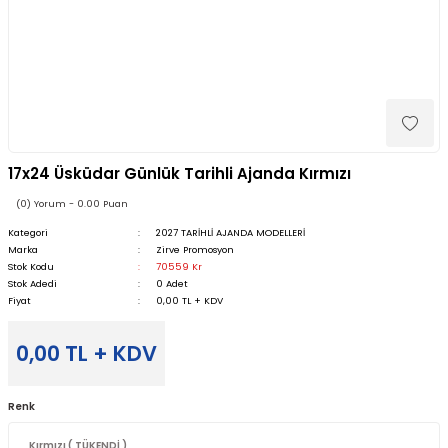
17x24 Üsküdar Günlük Tarihli Ajanda Kırmızı
(0) Yorum - 0.00 Puan
Kategori
2027 TARİHLİ AJANDA MODELLERİ
Marka
Zirve Promosyon
Stok Kodu
70559 Kr
Stok Adedi
0 Adet
Fiyat
0,00 TL + KDV
0,00 TL + KDV
Renk