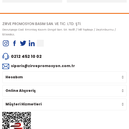
Gönder
ZİRVE PROMOSYON BASIM SAN. VE TİC. LTD. ŞTİ.
Davutpaşa Cad. Emintaş Kazım Dinçol San. Sit. No:81 / 148 Topkapı / Zeytinburnu /
İSTANBUL
0212 452 10 02
siparis@zirvepromosyon.com.tr
Hesabım
Online Alışveriş
Müşteri Hizmetleri