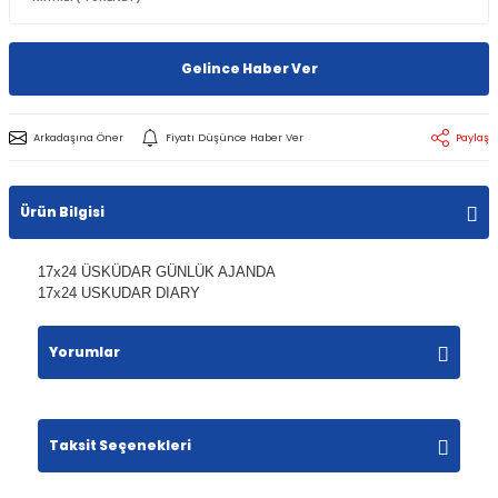
Gelince Haber Ver
Arkadaşına Öner
Fiyatı Düşünce Haber Ver
Paylaş
Ürün Bilgisi
17x24 ÜSKÜDAR GÜNLÜK AJANDA
17x24 USKUDAR DIARY
Yorumlar
Taksit Seçenekleri
Bu ürüne ilk yorumu siz yapın!