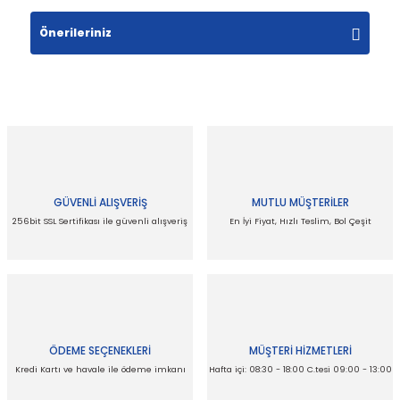
Yorum Yaz
Önerileriniz
Bu ürünün fiyat bilgisi, resim, ürün açıklamalarında
ve diğer konularda yetersiz gördüğünüz noktaları
öneri formunu kullanarak tarafımıza iletebilirsiniz.
Görüş ve önerileriniz için teşekkür ederiz.
Ürün resmi kalitesiz, bozuk veya
görüntülenemiyor.
GÜVENLİ ALIŞVERİŞ
MUTLU MÜŞTERİLER
Ürün açıklamasında eksik bilgiler bulunuyor.
256bit SSL Sertifikası ile güvenli alışveriş
En İyi Fiyat, Hızlı Teslim, Bol Çeşit
Ürün bilgilerinde hatalar bulunuyor.
Ürün fiyatı diğer sitelerden daha pahalı.
Bu ürüne benzer farklı alternatifler olmalı.
ÖDEME SEÇENEKLERİ
MÜŞTERİ HİZMETLERİ
Kredi Kartı ve havale ile ödeme imkanı
Hafta içi: 08:30 - 18:00 C.tesi 09:00 - 13:00