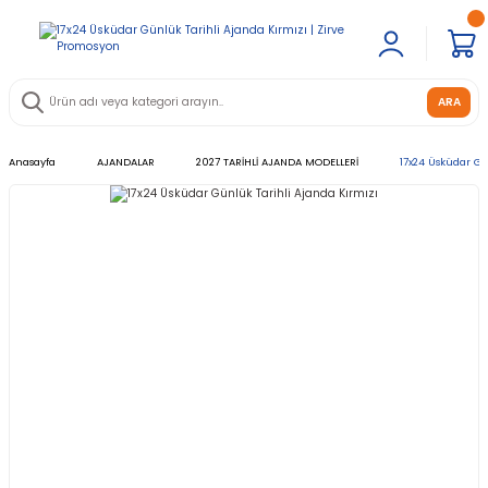
ARA
Anasayfa
AJANDALAR
2027 TARİHLİ AJANDA MODELLERİ
17x24 Üsküdar Gü