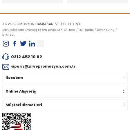
Gönder
ZİRVE PROMOSYON BASIM SAN. VE TİC. LTD. ŞTİ.
Davutpaşa Cad. Emintaş Kazım Dinçol San. Sit. No:81 / 148 Topkapı / Zeytinburnu /
İSTANBUL
0212 452 10 02
siparis@zirvepromosyon.com.tr
Hesabım
Online Alışveriş
Müşteri Hizmetleri