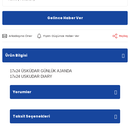
Gelince Haber Ver
Arkadaşına Öner
Fiyatı Düşünce Haber Ver
Paylaş
Ürün Bilgisi
17x24 ÜSKÜDAR GÜNLÜK AJANDA
17x24 USKUDAR DIARY
Yorumlar
Taksit Seçenekleri
Bu ürüne ilk yorumu siz yapın!