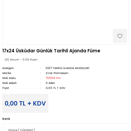
17x24 Üsküdar Günlük Tarihli Ajanda Füme
(0) Yorum - 0.00 Puan
Kategori
2027 TARİHLİ AJANDA MODELLERİ
Marka
Zirve Promosyon
Stok Kodu
70559 Fm
Stok Adedi
0 Adet
Fiyat
0,00 TL + KDV
0,00 TL + KDV
Renk