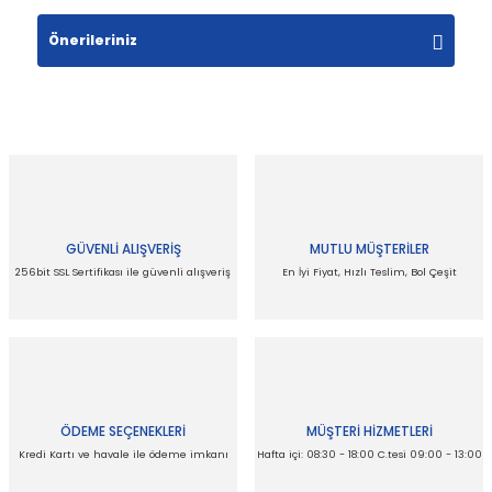
Yorum Yaz
Önerileriniz
Bu ürünün fiyat bilgisi, resim, ürün açıklamalarında
ve diğer konularda yetersiz gördüğünüz noktaları
öneri formunu kullanarak tarafımıza iletebilirsiniz.
Görüş ve önerileriniz için teşekkür ederiz.
Ürün resmi kalitesiz, bozuk veya
görüntülenemiyor.
GÜVENLİ ALIŞVERİŞ
MUTLU MÜŞTERİLER
Ürün açıklamasında eksik bilgiler bulunuyor.
256bit SSL Sertifikası ile güvenli alışveriş
En İyi Fiyat, Hızlı Teslim, Bol Çeşit
Ürün bilgilerinde hatalar bulunuyor.
Ürün fiyatı diğer sitelerden daha pahalı.
Bu ürüne benzer farklı alternatifler olmalı.
ÖDEME SEÇENEKLERİ
MÜŞTERİ HİZMETLERİ
Kredi Kartı ve havale ile ödeme imkanı
Hafta içi: 08:30 - 18:00 C.tesi 09:00 - 13:00