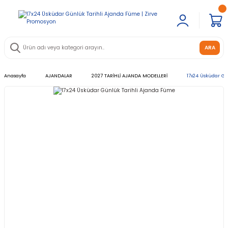
ARA
Anasayfa
AJANDALAR
2027 TARİHLİ AJANDA MODELLERİ
17x24 Üsküdar G