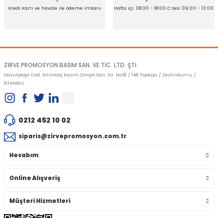
Kredi Kartı ve havale ile ödeme imkanı
Hafta içi: 08:30 - 18:00 C.tesi 09:00 - 13:00
Gönder
ZİRVE PROMOSYON BASIM SAN. VE TİC. LTD. ŞTİ.
Davutpaşa Cad. Emintaş Kazım Dinçol San. Sit. No:81 / 148 Topkapı / Zeytinburnu /
İSTANBUL
0212 452 10 02
siparis@zirvepromosyon.com.tr
Hesabım
Online Alışveriş
Müşteri Hizmetleri