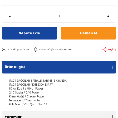
-
+
Sepete Ekle
Hemen Al
Arkadaşına Öner
Fiyatı Düşünce Haber Ver
Paylaş
Ürün Bilgisi
17x24 BAĞCILAR SPİRALLİ TARİHSİZ AJANDA
17x24 BAGCILAR NOTEBOOK DIARY
80 gr Kağıt / 80 gr Paper
240 Sayfa / 240 Page
Krem Kağıt / Cream Paper
Termoderi / Thermo Pu
Koli Adeti / Ctn Quantity : 32
Yorumlar