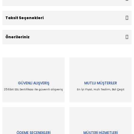
Taksit Seçenekleri
Bu ürüne ilk yorumu siz yapın!
Önerileriniz
Yorum Yaz
Bu ürünün fiyat bilgisi, resim, ürün açıklamalarında ve diğer
konularda yetersiz gördüğünüz noktaları öneri formunu
kullanarak tarafımıza iletebilirsiniz.
Görüş ve önerileriniz için teşekkür ederiz.
GÜVENLİ ALIŞVERİŞ
MUTLU MÜŞTERİLER
Ürün resmi kalitesiz, bozuk veya görüntülenemiyor.
256bit SSL Sertifikası ile güvenli alışveriş
En İyi Fiyat, Hızlı Teslim, Bol Çeşit
Ürün açıklamasında eksik bilgiler bulunuyor.
Ürün bilgilerinde hatalar bulunuyor.
Ürün fiyatı diğer sitelerden daha pahalı.
Bu ürüne benzer farklı alternatifler olmalı.
ÖDEME SEÇENEKLERİ
MÜŞTERİ HİZMETLERİ