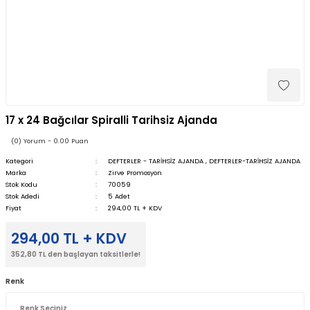
17 x 24 Bağcılar Spiralli Tarihsiz Ajanda
(0) Yorum - 0.00 Puan
Kategori
DEFTERLER - TARİHSİZ AJANDA
,
DEFTERLER-TARİHSİZ AJANDA
Marka
Zirve Promosyon
Stok Kodu
70059
Stok Adedi
5 Adet
Fiyat
294,00 TL + KDV
294,00 TL + KDV
352,80 TL den başlayan taksitlerle!
Renk