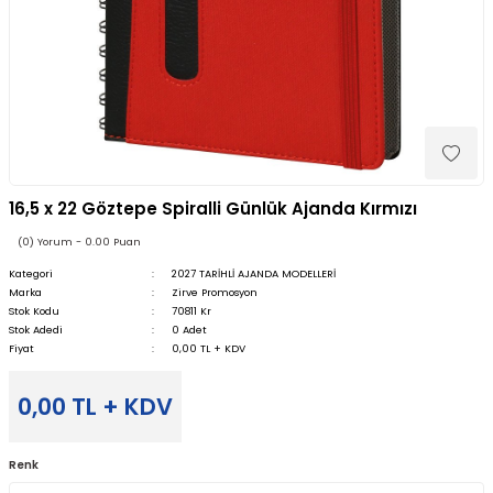
16,5 x 22 Göztepe Spiralli Günlük Ajanda Kırmızı
(0) Yorum - 0.00 Puan
Kategori
2027 TARİHLİ AJANDA MODELLERİ
Marka
Zirve Promosyon
Stok Kodu
70811 Kr
Stok Adedi
0 Adet
Fiyat
0,00 TL + KDV
0,00 TL + KDV
Renk