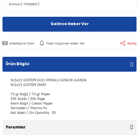
Gelince Haber Ver
Arkadaşına Öner
Fiyatı Düşünce Haber Ver
Paylaş
Ürün Bilgisi
16,5x22 GÖZTEPE GİZLİ SPİRALLİ GÜNLÜK AJANDA
16,5x22 GOZTEPE DIARY
70 gr Kağıt / 70 gr Paper
336 Sayfa / 336 Page
Krem Kağıt / Cream Paper
Termoderi / Thermo Pu
Koli Adeti / Ctn Quantity : 35
Yorumlar