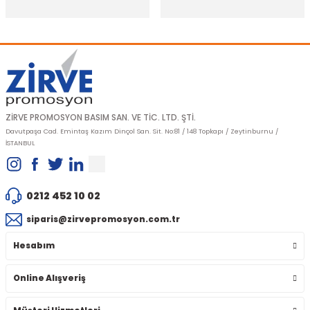
Gönder
ZİRVE PROMOSYON BASIM SAN. VE TİC. LTD. ŞTİ.
Davutpaşa Cad. Emintaş Kazım Dinçol San. Sit. No:81 / 148 Topkapı / Zeytinburnu /
İSTANBUL
0212 452 10 02
siparis@zirvepromosyon.com.tr
Hesabım
Online Alışveriş