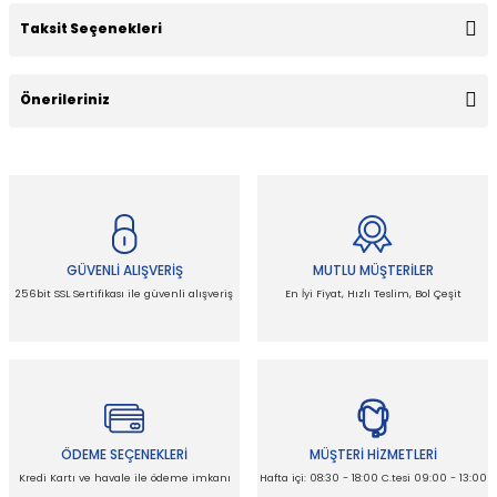
Taksit Seçenekleri
Bu ürüne ilk yorumu siz yapın!
Önerileriniz
Yorum Yaz
Bu ürünün fiyat bilgisi, resim, ürün açıklamalarında ve diğer
konularda yetersiz gördüğünüz noktaları öneri formunu
kullanarak tarafımıza iletebilirsiniz.
Görüş ve önerileriniz için teşekkür ederiz.
GÜVENLİ ALIŞVERİŞ
MUTLU MÜŞTERİLER
Ürün resmi kalitesiz, bozuk veya görüntülenemiyor.
256bit SSL Sertifikası ile güvenli alışveriş
En İyi Fiyat, Hızlı Teslim, Bol Çeşit
Ürün açıklamasında eksik bilgiler bulunuyor.
Ürün bilgilerinde hatalar bulunuyor.
Ürün fiyatı diğer sitelerden daha pahalı.
Bu ürüne benzer farklı alternatifler olmalı.
ÖDEME SEÇENEKLERİ
MÜŞTERİ HİZMETLERİ
Kredi Kartı ve havale ile ödeme imkanı
Hafta içi: 08:30 - 18:00 C.tesi 09:00 - 13:00