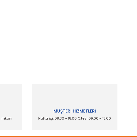
ak tarafımıza iletebilirsiniz.
İ
MÜŞTERİ HİZMETLERİ
e imkanı
Hafta içi: 08:30 - 18:00 C.tesi 09:00 - 13:00