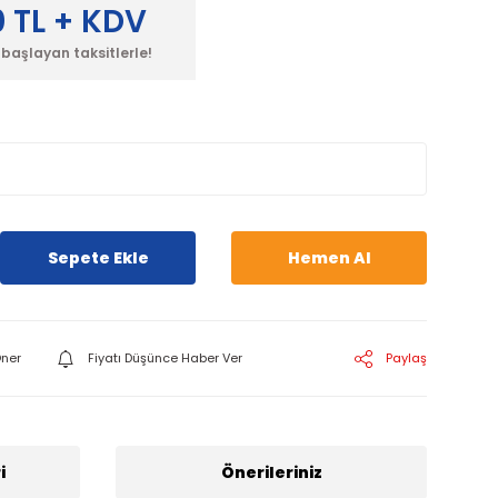
 TL + KDV
 başlayan taksitlerle!
Sepete Ekle
Hemen Al
ner
Fiyatı Düşünce Haber Ver
Paylaş
i
Önerileriniz