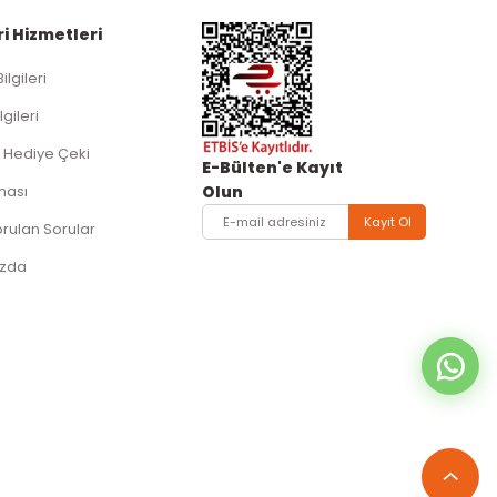
i Hizmetleri
Bilgileri
lgileri
 Hediye Çeki
E-Bülten'e Kayıt
ması
Olun
Kayıt Ol
orulan Sorular
ızda