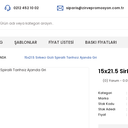
0212 452 10 02
siparis@zirvepromosyon.com.tr
G
ŞABLONLAR
FİYAT LİSTESİ
BASKI FİYATLARI
ANDA
15x21.5 Sirkeci Gizli Spiralli Tarihsiz Ajanda Gri
15x21.5 Sir
(0) Yorum - 0.
Kategori
Marka
Stok Kodu
Stok Adedi
Fiyat