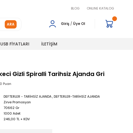
BLOG
ONLINE KATALOG
Giriş
/
Üye Ol
ARA
USB FİYATLARI
İLETİŞİM
keci Gizli Spiralli Tarihsiz Ajanda Gri
00 Puan
DEFTERLER - TARİHSİZ AJANDA
,
DEFTERLER-TARİHSİZ AJANDA
Zirve Promosyon
70662 Gr
1000 Adet
246,00 TL + KDV