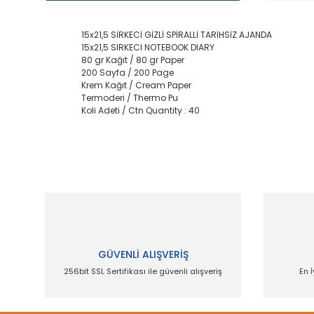
15x21,5 SİRKECİ GİZLİ SPİRALLİ TARİHSİZ AJANDA
15x21,5 SIRKECI NOTEBOOK DIARY
80 gr Kağıt / 80 gr Paper
200 Sayfa / 200 Page
Krem Kağıt / Cream Paper
Termoderi / Thermo Pu
Koli Adeti / Ctn Quantity : 40
Bu ürünün fiyat bilgisi, resim, ürün açıklamalarında
Görüş ve önerileriniz için teşekkür ederiz.
Ürün resmi kalitesiz, bozuk veya görüntülenemiyor.
Ürün açıklamasında eksik bilgiler bulunuyor.
Ürün bilgilerinde hatalar bulunuyor.
GÜVENLİ ALIŞVERİŞ
Ürün fiyatı diğer sitelerden daha pahalı.
256bit SSL Sertifikası ile güvenli alışveriş
En İ
Bu ürüne benzer farklı alternatifler olmalı.