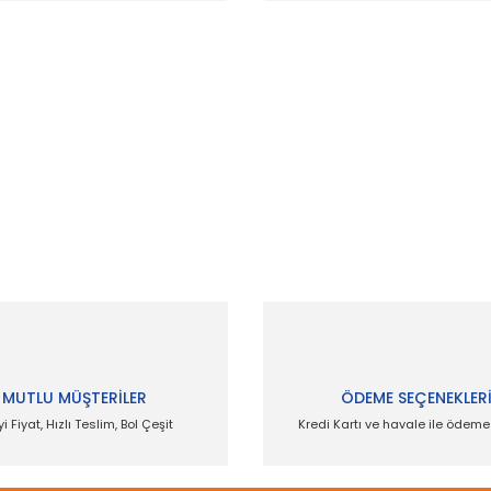
 ve diğer konularda yetersiz gördüğünüz noktaları öneri formunu kullanar
Bu ürüne ilk yorumu siz yapın!
Yorum Yaz
MUTLU MÜŞTERİLER
ÖDEME SEÇENEKLER
yi Fiyat, Hızlı Teslim, Bol Çeşit
Kredi Kartı ve havale ile ödem