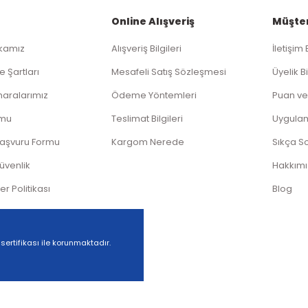
Online Alışveriş
Müşter
ikamız
Alışveriş Bilgileri
İletişim 
Gönder
e Şartları
Mesafeli Satış Sözleşmesi
Üyelik Bi
aralarımız
Ödeme Yöntemleri
Puan ve
rmu
Teslimat Bilgileri
Uygula
Başvuru Formu
Kargom Nerede
Sıkça S
Güvenlik
Hakkım
ler Politikası
Blog
 sertifikası ile korunmaktadır.