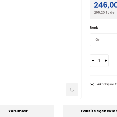
246,00
295,20 TL den
Renk
-
+
Arkadaşına Ö
Yorumlar
Taksit Seçenekler