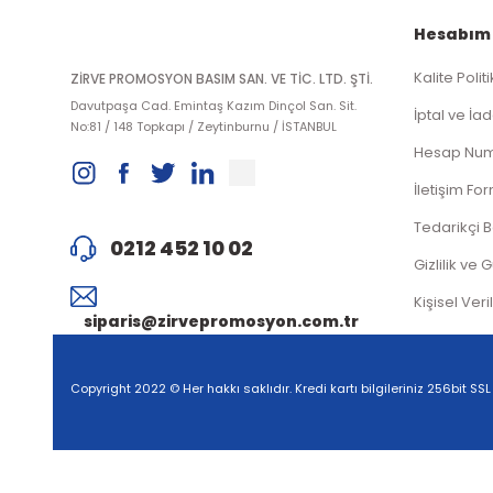
Hesabım
Kalite Polit
ZİRVE PROMOSYON BASIM SAN. VE TİC. LTD. ŞTİ.
Davutpaşa Cad. Emintaş Kazım Dinçol San. Sit.
İptal ve İad
No:81 / 148 Topkapı / Zeytinburnu / İSTANBUL
Hesap Num
İletişim Fo
Tedarikçi 
0212 452 10 02
Gizlilik ve 
Kişisel Veri
siparis@zirvepromosyon.com.tr
Copyright 2022 © Her hakkı saklıdır. Kredi kartı bilgileriniz 256bit SSL