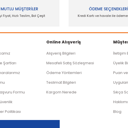
MUTLU MÜŞTERİLER
ÖDEME SEÇENEKLER
yi Fiyat, Hızlı Teslim, Bol Çeşit
Kredi Kartı ve havale ile ödem
Gönder
Online Alışveriş
Müşter
ikamız
Alışveriş Bilgileri
İletişim 
e Şartları
Mesafeli Satış Sözleşmesi
Üyelik Bi
aralarımız
Ödeme Yöntemleri
Puan ve
rmu
Teslimat Bilgileri
Uygula
Başvuru Formu
Kargom Nerede
Sıkça S
Güvenlik
Hakkım
ler Politikası
Blog