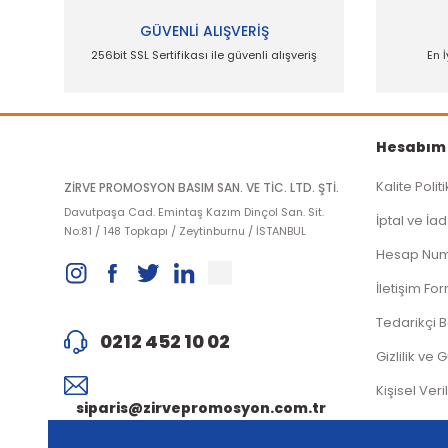
Bu ürüne benzer farklı alternatifler olmalı.
GÜVENLİ ALIŞVERİŞ
256bit SSL Sertifikası ile güvenli alışveriş
En İ
Hesabım
Kalite Polit
ZİRVE PROMOSYON BASIM SAN. VE TİC. LTD. ŞTİ.
Davutpaşa Cad. Emintaş Kazım Dinçol San. Sit.
İptal ve İad
No:81 / 148 Topkapı / Zeytinburnu / İSTANBUL
Hesap Num
İletişim Fo
Tedarikçi 
0212 452 10 02
Gizlilik ve 
Kişisel Veri
siparis@zirvepromosyon.com.tr