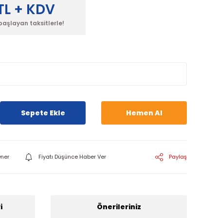
TL + KDV
başlayan taksitlerle!
Sepete Ekle
Hemen Al
ner
Fiyatı Düşünce Haber Ver
Paylaş
i
Önerileriniz