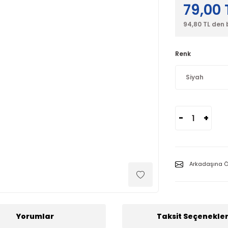
79,00 
94,80 TL den 
Renk
-
+
Arkadaşına Ö
Yorumlar
Taksit Seçenekler