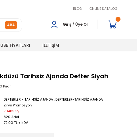
BLOG
ONLINE KATALOG
Giriş
/
Üye Ol
ARA
USB FİYATLARI
İLETİŞİM
ikdüzü Tarihsiz Ajanda Defter Siyah
00 Puan
DEFTERLER - TARİHSİZ AJANDA
,
DEFTERLER-TARİHSİZ AJANDA
Zirve Promosyon
70489 Sy
820 Adet
79,00 TL + KDV