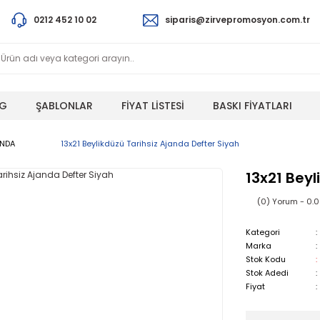
0212 452 10 02
siparis@zirvepromosyon.com.tr
G
ŞABLONLAR
FİYAT LİSTESİ
BASKI FİYATLARI
ANDA
13x21 Beylikdüzü Tarihsiz Ajanda Defter Siyah
13x21 Beyl
(0) Yorum - 0.
Kategori
Marka
Stok Kodu
Stok Adedi
Fiyat