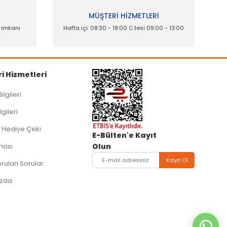
İ
MÜŞTERİ HİZMETLERİ
e imkanı
Hafta içi: 08:30 - 18:00 C.tesi 09:00 - 13:00
i Hizmetleri
Bilgileri
lgileri
 Hediye Çeki
E-Bülten'e Kayıt
ması
Olun
Kayıt Ol
orulan Sorular
ızda