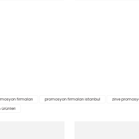
 ve diğer konularda yetersiz gördüğünüz noktaları öneri formunu kullanar
Bu ürüne ilk yorumu siz yapın!
mosyon firmaları
promosyon firmaları istanbul
zirve promos
ürünleri
Yorum Yaz