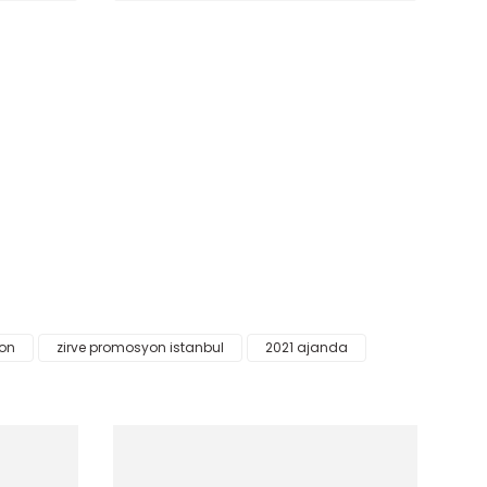
ak tarafımıza iletebilirsiniz.
yon
zirve promosyon istanbul
2021 ajanda