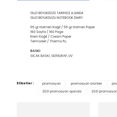
13x21 BEYLİKDÜZÜ TARİHSİZ AJANDA
13x21 BEYLIKDUZU NOTEBOOK DIARY
55 gr Holmen Kağıt / 55 gr Holmen Paper
160 Sayfa / 160 Page
Krem Kağıt / Cream Paper
Termoderi / Thermo Pu
BASKI
, UV
SICAK BASKI, SERİGRAF
Bu ürünün fiyat bilgisi, resim, ürün açıklamalarında
Görüş ve önerileriniz için teşekkür ederiz.
Etiketler :
promosyon
promosyon ürünleri
pro
Ürün resmi kalitesiz, bozuk veya görüntülenemiyor.
2021 promosyon ajanda
2021 promosyon 
Ürün açıklamasında eksik bilgiler bulunuyor.
Ürün bilgilerinde hatalar bulunuyor.
Ürün fiyatı diğer sitelerden daha pahalı.