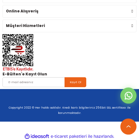
Online Alışveriş
Müşteri Hizmetleri
E-Bülten'e Kayıt Olun
Kayıt Ol
Copyright 2022 © Her hakkı saklıdır. Kredi kartı bilgileriniz 256bit SSL sertifikası ile
korunmaktadır.
ideasoft
ile
e-