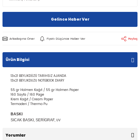
Gelince Haber Ver
Arkadaşına Öner
Fiyatı Düşünce Haber Ver
Paylaş
Ürün Bilgisi
13x21 BEYLİKDÜZÜ TARİHSİZ AJANDA
13x21 BEYLIKDUZU NOTEBOOK DIARY
55 gr Holmen Kağıt / 55 gr Holmen Paper
160 Sayfa / 160 Page
Krem Kağıt / Cream Paper
Termoderi / Thermo Pu
BASKI
SICAK BASKI, SERİGRAF
, UV
Yorumlar