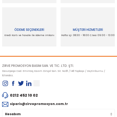
Gönder
ÖDEME SEÇENEKLERİ
MÜŞTERİ HİZMETLERİ
Kredi Kartı ve havale ile ödeme imkanı
Hafta içi: 08:30 - 18:00 C.tesi 09:00 - 13:00
ZİRVE PROMOSYON BASIM SAN. VE TİC. LTD. ŞTİ.
Davutpaşa Cad. Emintaş Kazım Dinçol San. Sit. No:81 / 148 Topkapı / Zeytinburnu /
İSTANBUL
0212 452 10 02
siparis@zirvepromosyon.com.tr
Hesabım