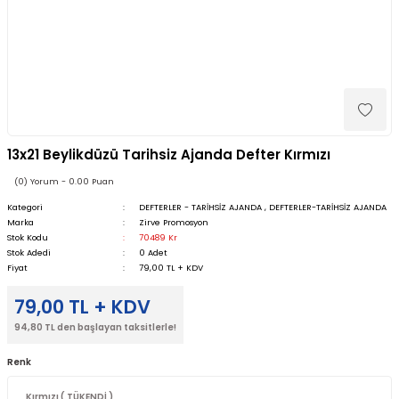
13x21 Beylikdüzü Tarihsiz Ajanda Defter Kırmızı
(0) Yorum - 0.00 Puan
Kategori
DEFTERLER - TARİHSİZ AJANDA
,
DEFTERLER-TARİHSİZ AJANDA
Marka
Zirve Promosyon
Stok Kodu
70489 Kr
Stok Adedi
0 Adet
Fiyat
79,00 TL + KDV
79,00 TL + KDV
94,80 TL den başlayan taksitlerle!
Renk