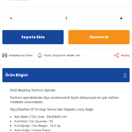
-
+
Sepete Ekle
Hemen Al
Arkadaşına Öner
Fiyatı Düşünce Haber Ver
Paylaş
Ürün Bilgisi
13x21 Beşiktaş Tarihsiz Ajanda
Tarihsiz ajandalarda ölçü ve ekonomik fiyatı dolayısıyla en çok satılan
modeller arasındadır.
Ölçü/Ebatları 13*21 olup, Termo Deri Kapaklı, İvory Kağıt
Koli Ebatı / Ctn Size : 39x24x30 cm
Koli Adeti / Ctn Quantity : 50
Koli Ağırlığı / Ctn Weight : 15,2 kg
Krem Kağıt / Cream Paper