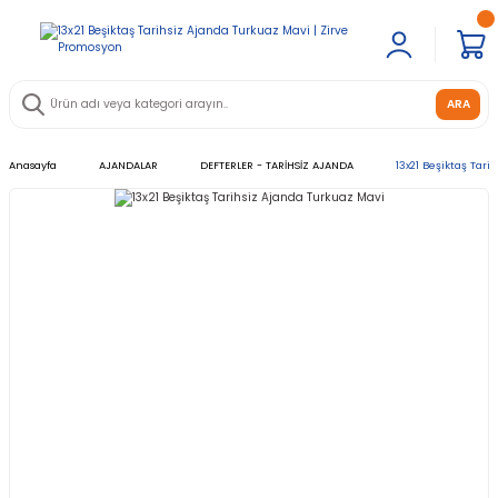
ARA
Anasayfa
AJANDALAR
DEFTERLER - TARİHSİZ AJANDA
​​13x21 Beşiktaş Ta