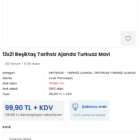
​​13x21 Beşiktaş Tarihsiz Ajanda Turkuaz Mavi
(0) Yorum - 0.00 Puan
Kategori
DEFTERLER - TARİHSİZ AJANDA
,
DEFTERLER-TARİHSİZ AJANDA
Marka
Zirve Promosyon
Stok Kodu
70680 Tm
Stok Adedi
1920 Adet
Fiyat
99,90 TL + KDV
99,90 TL + KDV
Şablonu indir
119,88 TL den başlayan taksitlerle!
Ürün çalışma dosyası
Renk