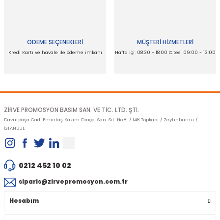
Ürün fiyatı diğer sitelerden daha pahalı.
Bu ürüne benzer farklı alternatifler olmalı.
ÖDEME SEÇENEKLERİ
MÜŞTERİ HİZMETLERİ
Kredi Kartı ve havale ile ödeme imkanı
Hafta içi: 08:30 - 18:00 C.tesi 09:00 - 13:00
Gönder
ZİRVE PROMOSYON BASIM SAN. VE TİC. LTD. ŞTİ.
Davutpaşa Cad. Emintaş Kazım Dinçol San. Sit. No:81 / 148 Topkapı / Zeytinburnu /
İSTANBUL
0212 452 10 02
siparis@zirvepromosyon.com.tr
Hesabım