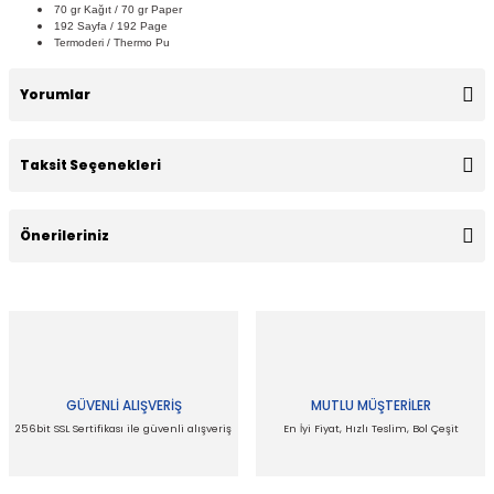
70 gr Kağıt / 70 gr Paper
192 Sayfa / 192 Page
Termoderi / Thermo Pu
Yorumlar
Taksit Seçenekleri
Bu ürüne ilk yorumu siz yapın!
Önerileriniz
Yorum Yaz
Bu ürünün fiyat bilgisi, resim, ürün açıklamalarında ve diğer
konularda yetersiz gördüğünüz noktaları öneri formunu
kullanarak tarafımıza iletebilirsiniz.
Görüş ve önerileriniz için teşekkür ederiz.
GÜVENLİ ALIŞVERİŞ
MUTLU MÜŞTERİLER
Ürün resmi kalitesiz, bozuk veya görüntülenemiyor.
256bit SSL Sertifikası ile güvenli alışveriş
En İyi Fiyat, Hızlı Teslim, Bol Çeşit
Ürün açıklamasında eksik bilgiler bulunuyor.
Ürün bilgilerinde hatalar bulunuyor.