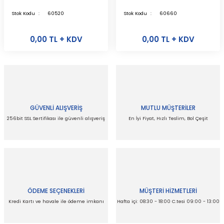
Stok Kodu
60520
Stok Kodu
60660
0,00 TL + KDV
0,00 TL + KDV
GÜVENLİ ALIŞVERİŞ
MUTLU MÜŞTERİLER
256bit SSL Sertifikası ile güvenli alışveriş
En İyi Fiyat, Hızlı Teslim, Bol Çeşit
ÖDEME SEÇENEKLERİ
MÜŞTERİ HİZMETLERİ
Kredi Kartı ve havale ile ödeme imkanı
Hafta içi: 08:30 - 18:00 C.tesi 09:00 - 13:00