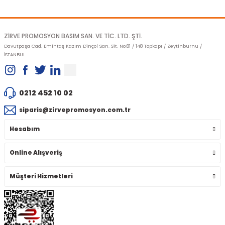
ZİRVE PROMOSYON BASIM SAN. VE TİC. LTD. ŞTİ.
Davutpaşa Cad. Emintaş Kazım Dinçol San. Sit. No:81 / 148 Topkapı / Zeytinburnu /
İSTANBUL
0212 452 10 02
siparis@zirvepromosyon.com.tr
Hesabım
Online Alışveriş
Müşteri Hizmetleri