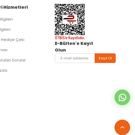
i Hizmetleri
Bilgileri
lgileri
 Hediye Çeki
E-Bülten'e Kayıt
ması
Olun
Kayıt Ol
orulan Sorular
ızda