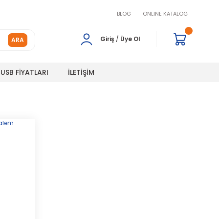
BLOG
ONLINE KATALOG
Giriş
/
Üye Ol
ARA
USB FİYATLARI
İLETİŞİM