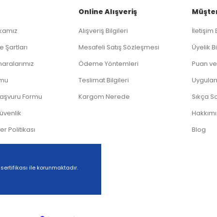
Online Alışveriş
Müşter
ikamız
Alışveriş Bilgileri
İletişim 
e Şartları
Mesafeli Satış Sözleşmesi
Üyelik Bi
aralarımız
Ödeme Yöntemleri
Puan ve
rmu
Teslimat Bilgileri
Uygula
Başvuru Formu
Kargom Nerede
Sıkça S
Güvenlik
Hakkım
ler Politikası
Blog
 sertifikası ile korunmaktadır.