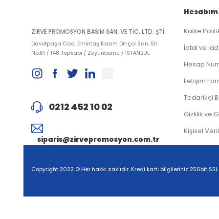
Hesabım
Kalite Polit
ZİRVE PROMOSYON BASIM SAN. VE TİC. LTD. ŞTİ.
Davutpaşa Cad. Emintaş Kazım Dinçol San. Sit.
İptal ve İad
No:81 / 148 Topkapı / Zeytinburnu / İSTANBUL
Hesap Num
İletişim Fo
Tedarikçi 
0212 452 10 02
Gizlilik ve 
Kişisel Veri
siparis@zirvepromosyon.com.tr
Copyright 2022 © Her hakkı saklıdır. Kredi kartı bilgileriniz 256bit SSL