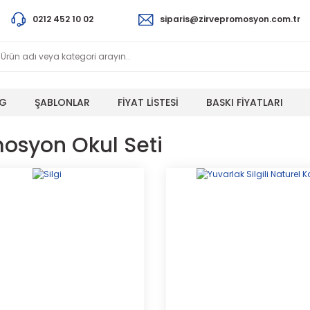
0212 452 10 02
siparis@zirvepromosyon.com.tr
G
ŞABLONLAR
FİYAT LİSTESİ
BASKI FİYATLARI
osyon Okul Seti