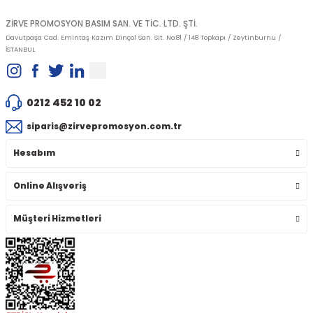
ZİRVE PROMOSYON BASIM SAN. VE TİC. LTD. ŞTİ.
Davutpaşa Cad. Emintaş Kazım Dinçol San. Sit. No:81 / 148 Topkapı / Zeytinburnu /
İSTANBUL
0212 452 10 02
siparis@zirvepromosyon.com.tr
Hesabım
Online Alışveriş
Müşteri Hizmetleri