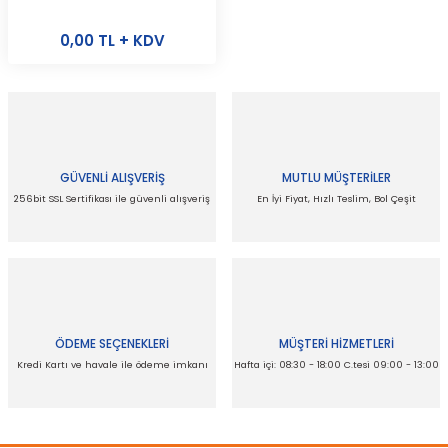
0,00 TL + KDV
GÜVENLİ ALIŞVERİŞ
MUTLU MÜŞTERİLER
256bit SSL Sertifikası ile güvenli alışveriş
En İyi Fiyat, Hızlı Teslim, Bol Çeşit
ÖDEME SEÇENEKLERİ
MÜŞTERİ HİZMETLERİ
Kredi Kartı ve havale ile ödeme imkanı
Hafta içi: 08:30 - 18:00 C.tesi 09:00 - 13:00