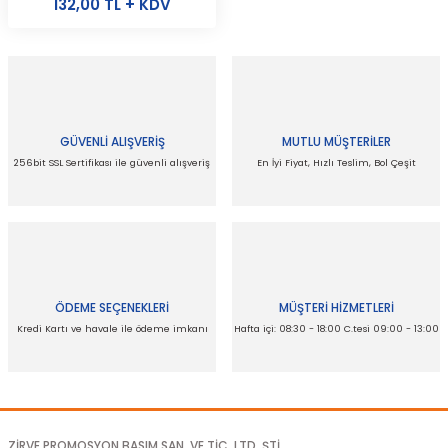
132,00 TL + KDV
GÜVENLİ ALIŞVERİŞ
MUTLU MÜŞTERİLER
256bit SSL Sertifikası ile güvenli alışveriş
En İyi Fiyat, Hızlı Teslim, Bol Çeşit
ÖDEME SEÇENEKLERİ
MÜŞTERİ HİZMETLERİ
Kredi Kartı ve havale ile ödeme imkanı
Hafta içi: 08:30 - 18:00 C.tesi 09:00 - 13:00
ZİRVE PROMOSYON BASIM SAN. VE TİC. LTD. ŞTİ.