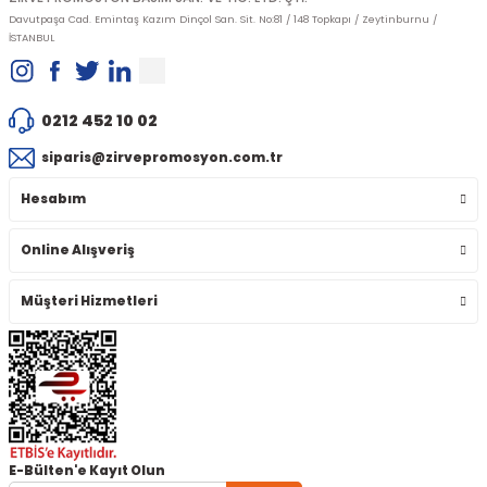
Davutpaşa Cad. Emintaş Kazım Dinçol San. Sit. No:81 / 148 Topkapı / Zeytinburnu /
İSTANBUL
0212 452 10 02
siparis@zirvepromosyon.com.tr
Hesabım
Online Alışveriş
Müşteri Hizmetleri
E-Bülten'e Kayıt Olun