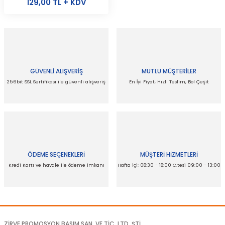
129,00 TL + KDV
GÜVENLİ ALIŞVERİŞ
MUTLU MÜŞTERİLER
256bit SSL Sertifikası ile güvenli alışveriş
En İyi Fiyat, Hızlı Teslim, Bol Çeşit
ÖDEME SEÇENEKLERİ
MÜŞTERİ HİZMETLERİ
Kredi Kartı ve havale ile ödeme imkanı
Hafta içi: 08:30 - 18:00 C.tesi 09:00 - 13:00
ZİRVE PROMOSYON BASIM SAN. VE TİC. LTD. ŞTİ.