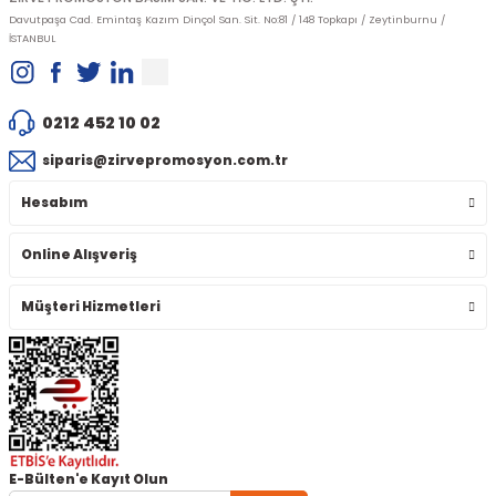
Davutpaşa Cad. Emintaş Kazım Dinçol San. Sit. No:81 / 148 Topkapı / Zeytinburnu /
İSTANBUL
0212 452 10 02
siparis@zirvepromosyon.com.tr
Hesabım
Online Alışveriş
Müşteri Hizmetleri
E-Bülten'e Kayıt Olun